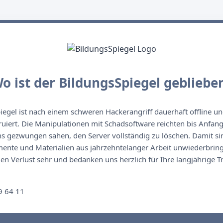
o ist der BildungsSpiegel gebliebe
egel ist nach einem schweren Hackerangriff dauerhaft offline un
ruiert. Die Manipulationen mit Schadsoftware reichten bis Anfan
s gezwungen sahen, den Server vollständig zu löschen. Damit sin
nte und Materialien aus jahrzehntelanger Arbeit unwiederbringl
n Verlust sehr und bedanken uns herzlich für Ihre langjährige T
n
9 64 11