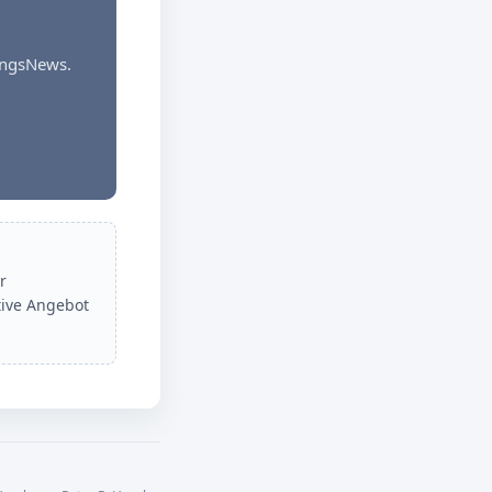
dungsNews.
r
tive Angebot