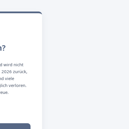
n?
d wird nicht
g 2026 zurück,
d viele
ich verloren.
reue.