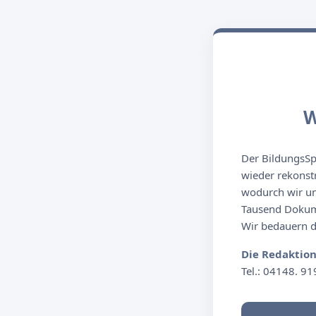
W
Der BildungsSpi
wieder rekonst
wodurch wir un
Tausend Dokume
Wir bedauern de
Die Redaktio
Tel.: 04148. 91