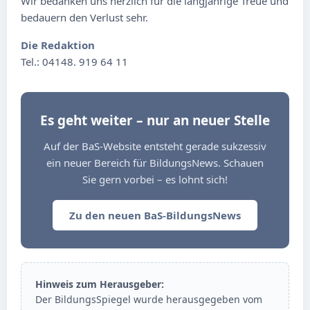
Wir bedanken uns herzlich für die langjährige Treue und
bedauern den Verlust sehr.
Die Redaktion
Tel.: 04148. 919 64 11
Es geht weiter – nur an neuer Stelle
Auf der BaS-Website entsteht gerade sukzessiv
ein neuer Bereich für BildungsNews. Schauen
Sie gern vorbei – es lohnt sich!
Zu den neuen BaS-BildungsNews
Hinweis zum Herausgeber:
Der BildungsSpiegel wurde herausgegeben vom