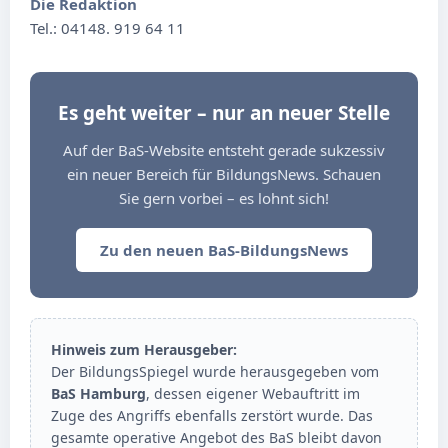
Die Redaktion
Tel.: 04148. 919 64 11
Es geht weiter – nur an neuer Stelle
Auf der BaS-Website entsteht gerade sukzessiv
ein neuer Bereich für BildungsNews. Schauen
Sie gern vorbei – es lohnt sich!
Zu den neuen BaS-BildungsNews
Hinweis zum Herausgeber:
Der BildungsSpiegel wurde herausgegeben vom
BaS Hamburg
, dessen eigener Webauftritt im
Zuge des Angriffs ebenfalls zerstört wurde. Das
gesamte operative Angebot des BaS bleibt davon