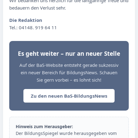
Wir bedanken uns herzlich für die langjährige Treue und
bedauern den Verlust sehr.
Die Redaktion
Tel.: 04148. 919 64 11
Es geht weiter – nur an neuer Stelle
Auf der BaS-Website entsteht gerade sukzessiv
ein neuer Bereich für BildungsNews. Schauen
Sie gern vorbei – es lohnt sich!
Zu den neuen BaS-BildungsNews
Hinweis zum Herausgeber:
Der BildungsSpiegel wurde herausgegeben vom