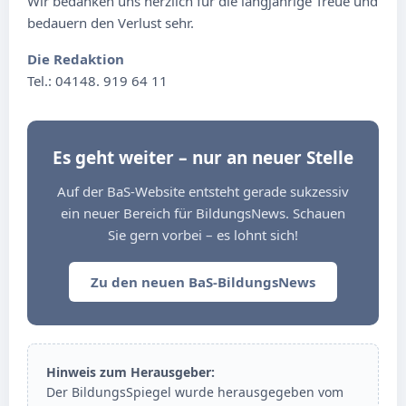
Wir bedanken uns herzlich für die langjährige Treue und
bedauern den Verlust sehr.
Die Redaktion
Tel.: 04148. 919 64 11
Es geht weiter – nur an neuer Stelle
Auf der BaS-Website entsteht gerade sukzessiv
ein neuer Bereich für BildungsNews. Schauen
Sie gern vorbei – es lohnt sich!
Zu den neuen BaS-BildungsNews
Hinweis zum Herausgeber:
Der BildungsSpiegel wurde herausgegeben vom