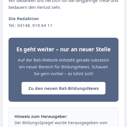
Wir bedanken uns herzlich für die langjährige Treue und
bedauern den Verlust sehr.
Die Redaktion
Tel.: 04148. 919 64 11
Es geht weiter – nur an neuer Stelle
Auf der BaS-Website entsteht gerade sukzessiv
ein neuer Bereich für BildungsNews. Schauen
Sie gern vorbei – es lohnt sich!
Zu den neuen BaS-BildungsNews
Hinweis zum Herausgeber:
Der BildungsSpiegel wurde herausgegeben vom