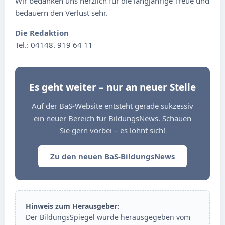
Wir bedanken uns herzlich für die langjährige Treue und
bedauern den Verlust sehr.
Die Redaktion
Tel.: 04148. 919 64 11
Es geht weiter – nur an neuer Stelle
Auf der BaS-Website entsteht gerade sukzessiv
ein neuer Bereich für BildungsNews. Schauen
Sie gern vorbei – es lohnt sich!
Zu den neuen BaS-BildungsNews
Hinweis zum Herausgeber:
Der BildungsSpiegel wurde herausgegeben vom