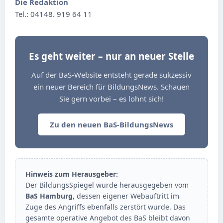
Die Redaktion
Tel.: 04148. 919 64 11
Es geht weiter – nur an neuer Stelle
Auf der BaS-Website entsteht gerade sukzessiv
ein neuer Bereich für BildungsNews. Schauen
Sie gern vorbei – es lohnt sich!
Zu den neuen BaS-BildungsNews
Hinweis zum Herausgeber:
Der BildungsSpiegel wurde herausgegeben vom
BaS Hamburg
, dessen eigener Webauftritt im
Zuge des Angriffs ebenfalls zerstört wurde. Das
gesamte operative Angebot des BaS bleibt davon