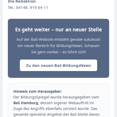
Die Redaktion
Tel.: 04148. 919 64 11
Es geht weiter – nur an neuer Stelle
Auf der BaS-Website entsteht gerade sukzessiv
ein neuer Bereich für BildungsNews. Schauen
Sie gern vorbei – es lohnt sich!
Zu den neuen BaS-BildungsNews
Hinweis zum Herausgeber:
Der BildungsSpiegel wurde herausgegeben vom
BaS Hamburg
, dessen eigener Webauftritt im
Zuge des Angriffs ebenfalls zerstört wurde. Das
gesamte operative Angebot des BaS bleibt davon