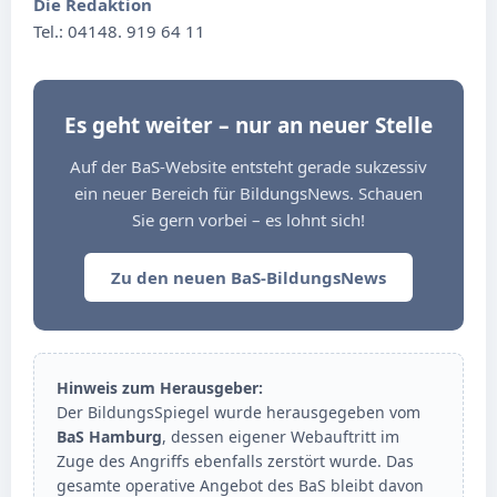
Die Redaktion
Tel.: 04148. 919 64 11
Es geht weiter – nur an neuer Stelle
Auf der BaS-Website entsteht gerade sukzessiv
ein neuer Bereich für BildungsNews. Schauen
Sie gern vorbei – es lohnt sich!
Zu den neuen BaS-BildungsNews
Hinweis zum Herausgeber:
Der BildungsSpiegel wurde herausgegeben vom
BaS Hamburg
, dessen eigener Webauftritt im
Zuge des Angriffs ebenfalls zerstört wurde. Das
gesamte operative Angebot des BaS bleibt davon