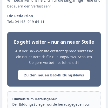
Wir bedanken uns herzlich für die langjährige Treue und
bedauern den Verlust sehr.
Die Redaktion
Tel.: 04148. 919 64 11
Es geht weiter – nur an neuer Stelle
Auf der BaS-Website entsteht gerade sukzessiv
ein neuer Bereich für BildungsNews. Schauen
Sie gern vorbei – es lohnt sich!
Zu den neuen BaS-BildungsNews
Hinweis zum Herausgeber:
Der BildungsSpiegel wurde herausgegeben vom