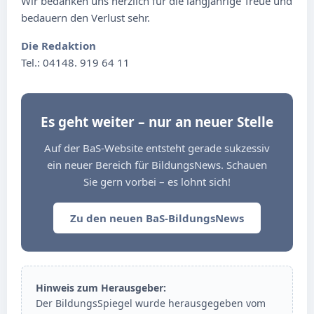
Wir bedanken uns herzlich für die langjährige Treue und
bedauern den Verlust sehr.
Die Redaktion
Tel.: 04148. 919 64 11
Es geht weiter – nur an neuer Stelle
Auf der BaS-Website entsteht gerade sukzessiv
ein neuer Bereich für BildungsNews. Schauen
Sie gern vorbei – es lohnt sich!
Zu den neuen BaS-BildungsNews
Hinweis zum Herausgeber:
Der BildungsSpiegel wurde herausgegeben vom