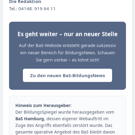
Die Redaktion
Tel.: 04148. 919 64 11
Es geht weiter – nur an neuer Stelle
Auf der BaS-Website entsteht gerade sukzessiv
ein neuer Bereich für BildungsNews. Schauen
Sie gern vorbei – es lohnt sich!
Zu den neuen BaS-BildungsNews
Hinweis zum Herausgeber:
Der BildungsSpiegel wurde herausgegeben vom
BaS Hamburg
, dessen eigener Webauftritt im
Zuge des Angriffs ebenfalls zerstört wurde. Das
gesamte operative Angebot des BaS bleibt davon