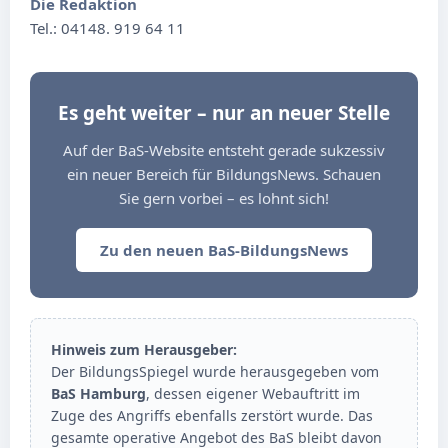
Die Redaktion
Tel.: 04148. 919 64 11
Es geht weiter – nur an neuer Stelle
Auf der BaS-Website entsteht gerade sukzessiv
ein neuer Bereich für BildungsNews. Schauen
Sie gern vorbei – es lohnt sich!
Zu den neuen BaS-BildungsNews
Hinweis zum Herausgeber:
Der BildungsSpiegel wurde herausgegeben vom
BaS Hamburg
, dessen eigener Webauftritt im
Zuge des Angriffs ebenfalls zerstört wurde. Das
gesamte operative Angebot des BaS bleibt davon