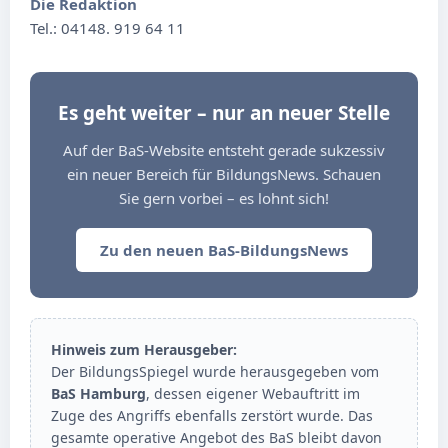
Die Redaktion
Tel.: 04148. 919 64 11
Es geht weiter – nur an neuer Stelle
Auf der BaS-Website entsteht gerade sukzessiv
ein neuer Bereich für BildungsNews. Schauen
Sie gern vorbei – es lohnt sich!
Zu den neuen BaS-BildungsNews
Hinweis zum Herausgeber:
Der BildungsSpiegel wurde herausgegeben vom
BaS Hamburg
, dessen eigener Webauftritt im
Zuge des Angriffs ebenfalls zerstört wurde. Das
gesamte operative Angebot des BaS bleibt davon