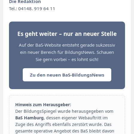
Die Redaktion
Tel.: 04148. 919 64 11
Es geht weiter – nur an neuer Stelle
Auf der BaS-Website entsteht gerade sukzessiv
ein neuer Bereich für BildungsNews. Schauen
Sie gern vorbei – es lohnt sich!
Zu den neuen BaS-BildungsNews
Hinweis zum Herausgeber:
Der BildungsSpiegel wurde herausgegeben vom
BaS Hamburg
, dessen eigener Webauftritt im
Zuge des Angriffs ebenfalls zerstört wurde. Das
gesamte operative Angebot des BaS bleibt davon