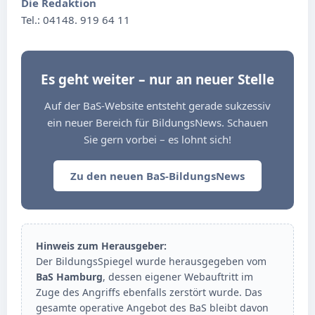
Die Redaktion
Tel.: 04148. 919 64 11
Es geht weiter – nur an neuer Stelle
Auf der BaS-Website entsteht gerade sukzessiv
ein neuer Bereich für BildungsNews. Schauen
Sie gern vorbei – es lohnt sich!
Zu den neuen BaS-BildungsNews
Hinweis zum Herausgeber:
Der BildungsSpiegel wurde herausgegeben vom
BaS Hamburg
, dessen eigener Webauftritt im
Zuge des Angriffs ebenfalls zerstört wurde. Das
gesamte operative Angebot des BaS bleibt davon