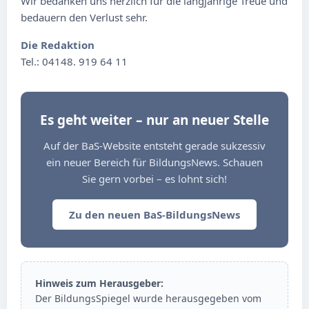
Wir bedanken uns herzlich für die langjährige Treue und
bedauern den Verlust sehr.
Die Redaktion
Tel.: 04148. 919 64 11
Es geht weiter – nur an neuer Stelle
Auf der BaS-Website entsteht gerade sukzessiv
ein neuer Bereich für BildungsNews. Schauen
Sie gern vorbei – es lohnt sich!
Zu den neuen BaS-BildungsNews
Hinweis zum Herausgeber:
Der BildungsSpiegel wurde herausgegeben vom