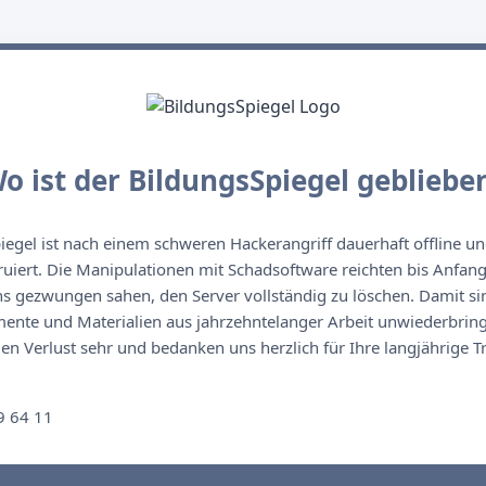
o ist der BildungsSpiegel gebliebe
egel ist nach einem schweren Hackerangriff dauerhaft offline un
ruiert. Die Manipulationen mit Schadsoftware reichten bis Anfan
s gezwungen sahen, den Server vollständig zu löschen. Damit sin
nte und Materialien aus jahrzehntelanger Arbeit unwiederbringl
n Verlust sehr und bedanken uns herzlich für Ihre langjährige T
n
9 64 11