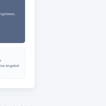
dungsNews.
r
tive Angebot