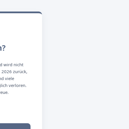
n?
d wird nicht
g 2026 zurück,
d viele
ich verloren.
reue.