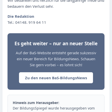
Wir bedanken uns herzlich für die langjährige Treue und
bedauern den Verlust sehr.
Die Redaktion
Tel.: 04148. 919 64 11
Es geht weiter – nur an neuer Stelle
Auf der BaS-Website entsteht gerade sukzessiv
ein neuer Bereich für BildungsNews. Schauen
Sie gern vorbei – es lohnt sich!
Zu den neuen BaS-BildungsNews
Hinweis zum Herausgeber:
Der BildungsSpiegel wurde herausgegeben vom