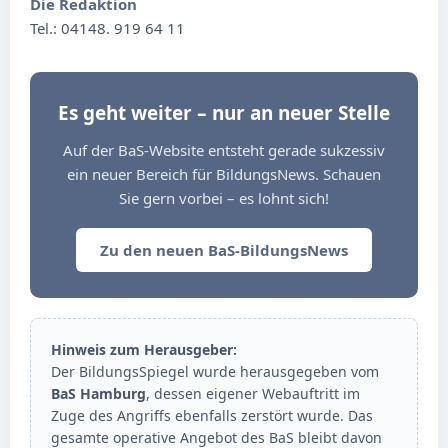
Die Redaktion
Tel.: 04148. 919 64 11
Es geht weiter – nur an neuer Stelle
Auf der BaS-Website entsteht gerade sukzessiv
ein neuer Bereich für BildungsNews. Schauen
Sie gern vorbei – es lohnt sich!
Zu den neuen BaS-BildungsNews
Hinweis zum Herausgeber:
Der BildungsSpiegel wurde herausgegeben vom
BaS Hamburg
, dessen eigener Webauftritt im
Zuge des Angriffs ebenfalls zerstört wurde. Das
gesamte operative Angebot des BaS bleibt davon