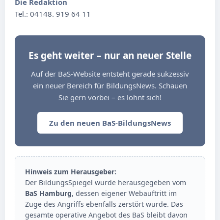
Die Redaktion
Tel.: 04148. 919 64 11
Es geht weiter – nur an neuer Stelle
Auf der BaS-Website entsteht gerade sukzessiv
ein neuer Bereich für BildungsNews. Schauen
Sie gern vorbei – es lohnt sich!
Zu den neuen BaS-BildungsNews
Hinweis zum Herausgeber:
Der BildungsSpiegel wurde herausgegeben vom
BaS Hamburg
, dessen eigener Webauftritt im
Zuge des Angriffs ebenfalls zerstört wurde. Das
gesamte operative Angebot des BaS bleibt davon