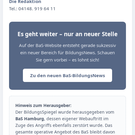
Die Redaktion
Tel.: 04148. 919 64 11
Es geht weiter – nur an neuer Stelle
Auf der BaS-Website entsteht gerade sukzessiv
ein neuer Bereich für BildungsNews. Schauen
Sie gern vorbei – es lohnt sich!
Zu den neuen BaS-BildungsNews
Hinweis zum Herausgeber:
Der BildungsSpiegel wurde herausgegeben vom
BaS Hamburg
, dessen eigener Webauftritt im
Zuge des Angriffs ebenfalls zerstört wurde. Das
gesamte operative Angebot des BaS bleibt davon