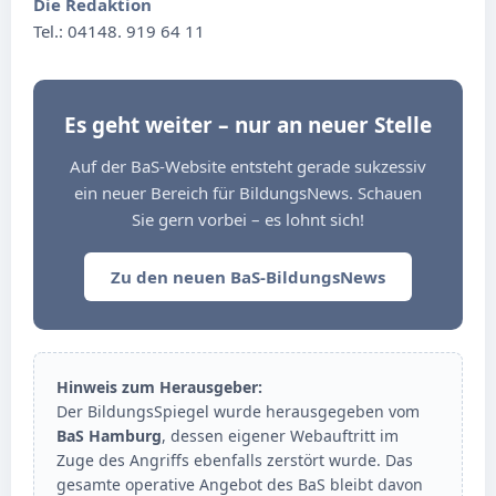
Die Redaktion
Tel.: 04148. 919 64 11
Es geht weiter – nur an neuer Stelle
Auf der BaS-Website entsteht gerade sukzessiv
ein neuer Bereich für BildungsNews. Schauen
Sie gern vorbei – es lohnt sich!
Zu den neuen BaS-BildungsNews
Hinweis zum Herausgeber:
Der BildungsSpiegel wurde herausgegeben vom
BaS Hamburg
, dessen eigener Webauftritt im
Zuge des Angriffs ebenfalls zerstört wurde. Das
gesamte operative Angebot des BaS bleibt davon