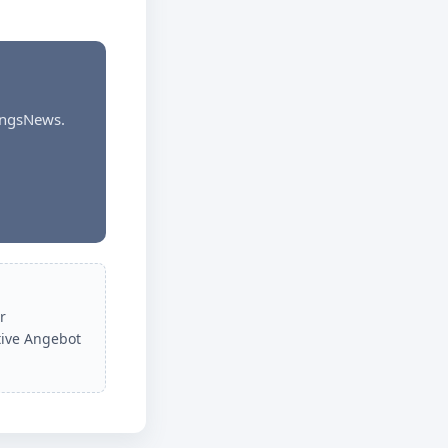
dungsNews.
r
tive Angebot