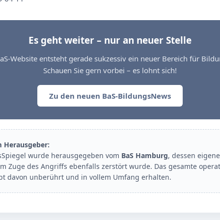
Es geht weiter – nur an neuer Stelle
aS-Website entsteht gerade sukzessiv ein neuer Bereich für Bil
Schauen Sie gern vorbei – es lohnt sich!
Zu den neuen BaS-BildungsNews
m Herausgeber:
sSpiegel wurde herausgegeben vom
BaS Hamburg
, dessen eigene
im Zuge des Angriffs ebenfalls zerstört wurde. Das gesamte opera
ibt davon unberührt und in vollem Umfang erhalten.