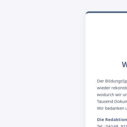
W
Der BildungsSpi
wieder rekonst
wodurch wir un
Tausend Dokume
Wir bedanken un
Die Redaktio
Tel.: 04148. 91