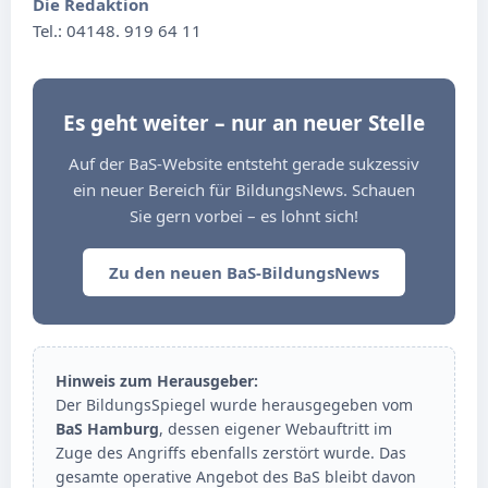
Die Redaktion
Tel.: 04148. 919 64 11
Es geht weiter – nur an neuer Stelle
Auf der BaS-Website entsteht gerade sukzessiv
ein neuer Bereich für BildungsNews. Schauen
Sie gern vorbei – es lohnt sich!
Zu den neuen BaS-BildungsNews
Hinweis zum Herausgeber:
Der BildungsSpiegel wurde herausgegeben vom
BaS Hamburg
, dessen eigener Webauftritt im
Zuge des Angriffs ebenfalls zerstört wurde. Das
gesamte operative Angebot des BaS bleibt davon