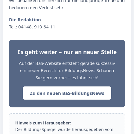
Wir bedanken uns herzlich für die langjährige Treue und
bedauern den Verlust sehr.
Die Redaktion
Tel.: 04148. 919 64 11
Es geht weiter – nur an neuer Stelle
Auf der BaS-Website entsteht gerade sukzessiv
ein neuer Bereich für BildungsNews. Schauen
Sie gern vorbei – es lohnt sich!
Zu den neuen BaS-BildungsNews
Hinweis zum Herausgeber:
Der BildungsSpiegel wurde herausgegeben vom