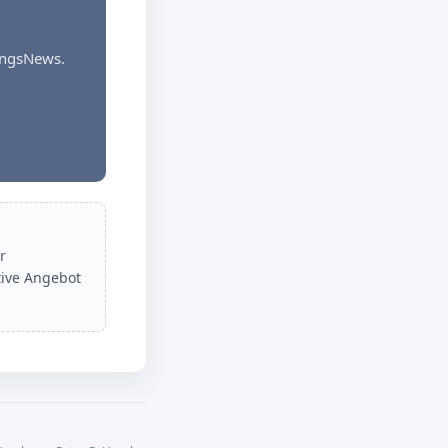
dungsNews.
r
tive Angebot