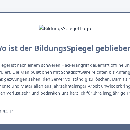
o ist der BildungsSpiegel gebliebe
egel ist nach einem schweren Hackerangriff dauerhaft offline un
ruiert. Die Manipulationen mit Schadsoftware reichten bis Anfan
s gezwungen sahen, den Server vollständig zu löschen. Damit sin
nte und Materialien aus jahrzehntelanger Arbeit unwiederbringl
n Verlust sehr und bedanken uns herzlich für Ihre langjährige T
n
9 64 11