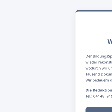
W
Der BildungsSpi
wieder rekonst
wodurch wir un
Tausend Dokume
Wir bedauern de
Die Redaktio
Tel.: 04148. 91