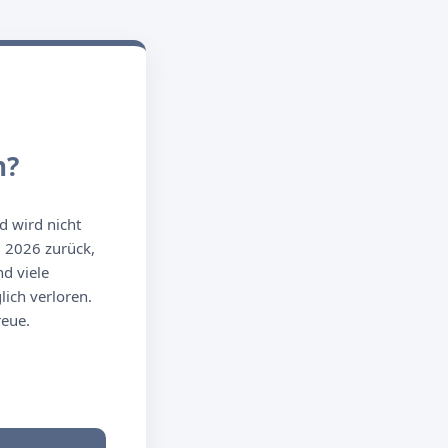
n?
d wird nicht
g 2026 zurück,
d viele
ich verloren.
reue.