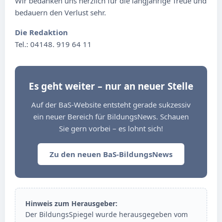
Wir bedanken uns herzlich für die langjährige Treue und
bedauern den Verlust sehr.
Die Redaktion
Tel.: 04148. 919 64 11
Es geht weiter – nur an neuer Stelle
Auf der BaS-Website entsteht gerade sukzessiv
ein neuer Bereich für BildungsNews. Schauen
Sie gern vorbei – es lohnt sich!
Zu den neuen BaS-BildungsNews
Hinweis zum Herausgeber:
Der BildungsSpiegel wurde herausgegeben vom