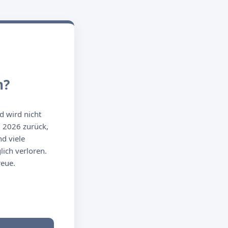
n?
d wird nicht
g 2026 zurück,
d viele
ich verloren.
reue.