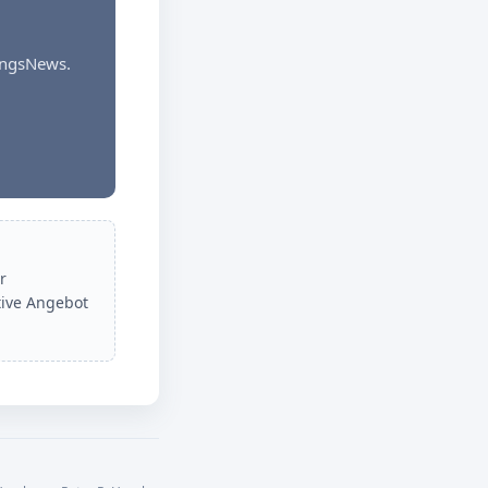
dungsNews.
r
tive Angebot