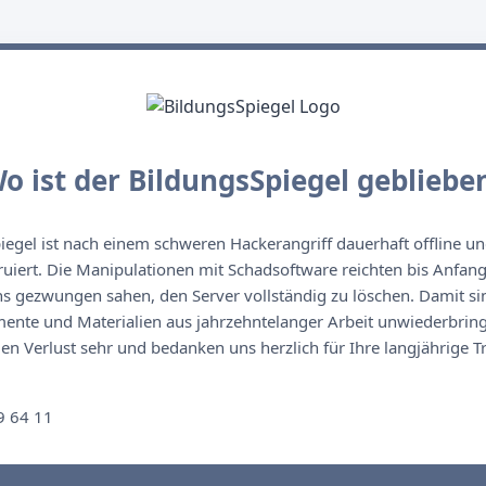
o ist der BildungsSpiegel gebliebe
egel ist nach einem schweren Hackerangriff dauerhaft offline un
ruiert. Die Manipulationen mit Schadsoftware reichten bis Anfan
s gezwungen sahen, den Server vollständig zu löschen. Damit sin
nte und Materialien aus jahrzehntelanger Arbeit unwiederbringl
n Verlust sehr und bedanken uns herzlich für Ihre langjährige T
n
9 64 11