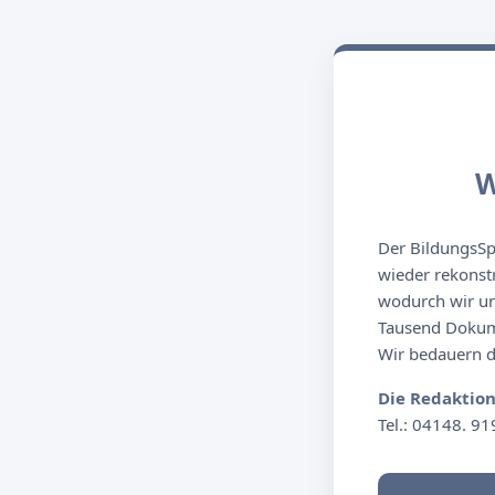
W
Der BildungsSpi
wieder rekonst
wodurch wir un
Tausend Dokume
Wir bedauern de
Die Redaktio
Tel.: 04148. 91