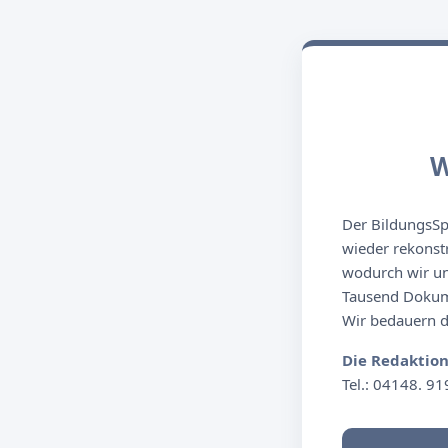
W
Der BildungsSpi
wieder rekonst
wodurch wir un
Tausend Dokume
Wir bedauern de
Die Redaktio
Tel.: 04148. 91