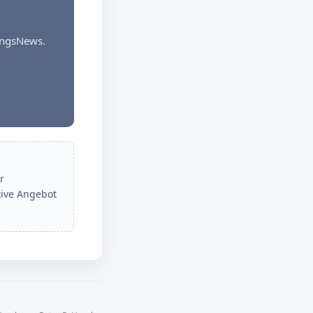
dungsNews.
r
tive Angebot