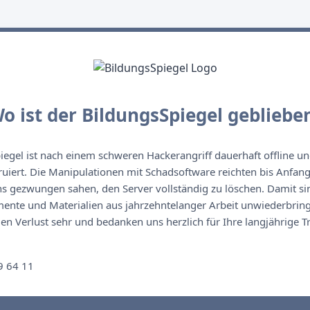
o ist der BildungsSpiegel gebliebe
egel ist nach einem schweren Hackerangriff dauerhaft offline un
ruiert. Die Manipulationen mit Schadsoftware reichten bis Anfan
s gezwungen sahen, den Server vollständig zu löschen. Damit sin
nte und Materialien aus jahrzehntelanger Arbeit unwiederbringl
n Verlust sehr und bedanken uns herzlich für Ihre langjährige T
n
9 64 11