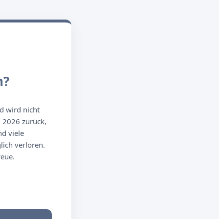
n?
d wird nicht
g 2026 zurück,
d viele
ich verloren.
reue.