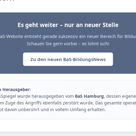
Es geht weiter – nur an neuer Stelle
aS-Website entsteht gerade sukzessiv ein neuer Bereich für Bil
Schauen Sie gern vorbei – es lohnt sich!
Zu den neuen BaS-BildungsNews
m Herausgeber:
sSpiegel wurde herausgegeben vom
BaS Hamburg
, dessen eigene
im Zuge des Angriffs ebenfalls zerstört wurde. Das gesamte opera
ibt davon unberührt und in vollem Umfang erhalten.