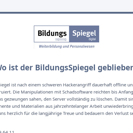
o ist der BildungsSpiegel gebliebe
egel ist nach einem schweren Hackerangriff dauerhaft offline un
ruiert. Die Manipulationen mit Schadsoftware reichten bis Anfan
s gezwungen sahen, den Server vollständig zu löschen. Damit sin
nte und Materialien aus jahrzehntelanger Arbeit unwiederbringl
s herzlich für die langjährige Treue und bedauern den Verlust se
n
9 64 11