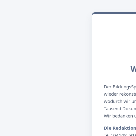
W
Der BildungsSpi
wieder rekonst
wodurch wir un
Tausend Dokume
Wir bedanken un
Die Redaktio
Tel.: 04148. 91