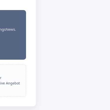
dungsNews.
r
tive Angebot