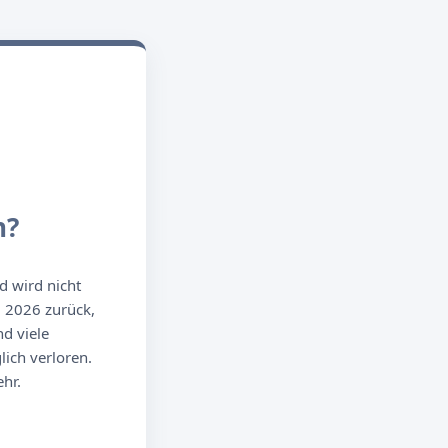
n?
d wird nicht
g 2026 zurück,
d viele
ich verloren.
hr.