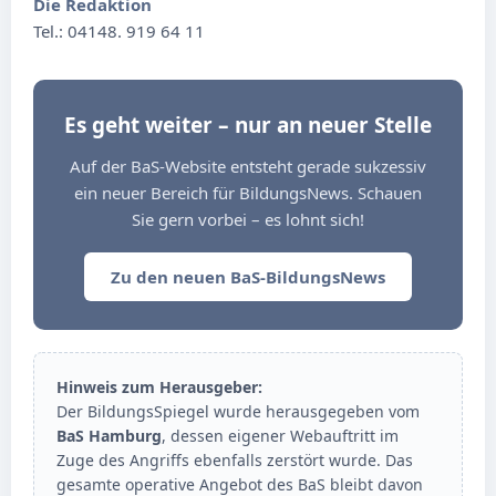
Die Redaktion
Tel.: 04148. 919 64 11
Es geht weiter – nur an neuer Stelle
Auf der BaS-Website entsteht gerade sukzessiv
ein neuer Bereich für BildungsNews. Schauen
Sie gern vorbei – es lohnt sich!
Zu den neuen BaS-BildungsNews
Hinweis zum Herausgeber:
Der BildungsSpiegel wurde herausgegeben vom
BaS Hamburg
, dessen eigener Webauftritt im
Zuge des Angriffs ebenfalls zerstört wurde. Das
gesamte operative Angebot des BaS bleibt davon