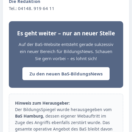
Die Redaktion
Tel.: 04148. 919 64 11
Es geht weiter – nur an neuer Stelle
Auf der BaS-Website entsteht gerade sukzessiv
ein neuer Bereich für BildungsNews. Schauen
Sie gern vorbei – es lohnt sich!
Zu den neuen BaS-BildungsNews
Hinweis zum Herausgeber:
Der BildungsSpiegel wurde herausgegeben vom
BaS Hamburg
, dessen eigener Webauftritt im
Zuge des Angriffs ebenfalls zerstört wurde. Das
gesamte operative Angebot des BaS bleibt davon