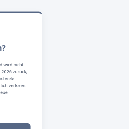
n?
d wird nicht
g 2026 zurück,
d viele
ich verloren.
reue.