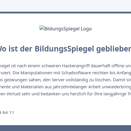
o ist der BildungsSpiegel gebliebe
egel ist nach einem schweren Hackerangriff dauerhaft offline un
ruiert. Die Manipulationen mit Schadsoftware reichten bis Anfan
s gezwungen sahen, den Server vollständig zu löschen. Damit sin
nte und Materialien aus jahrzehntelanger Arbeit unwiederbringl
n Verlust sehr und bedanken uns herzlich für Ihre langjährige T
n
9 64 11