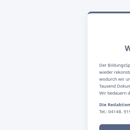
W
Der BildungsSpi
wieder rekonst
wodurch wir un
Tausend Dokume
Wir bedauern de
Die Redaktio
Tel.: 04148. 91