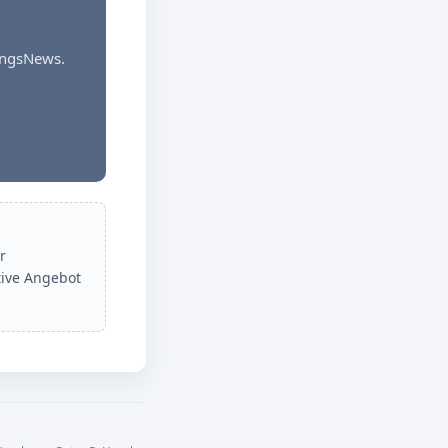
dungsNews.
r
tive Angebot