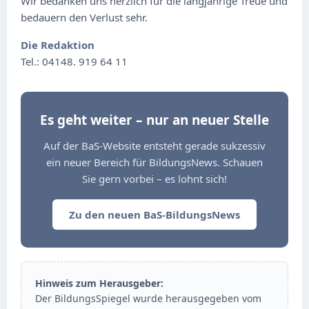
Wir bedanken uns herzlich für die langjährige Treue und
bedauern den Verlust sehr.
Die Redaktion
Tel.: 04148. 919 64 11
Es geht weiter – nur an neuer Stelle
Auf der BaS-Website entsteht gerade sukzessiv
ein neuer Bereich für BildungsNews. Schauen
Sie gern vorbei – es lohnt sich!
Zu den neuen BaS-BildungsNews
Hinweis zum Herausgeber:
Der BildungsSpiegel wurde herausgegeben vom