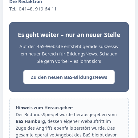
Die Redaktion
Tel.: 04148. 919 64 11
Es geht weiter – nur an neuer Stelle
Auf der BaS-Website entsteht gerade sukzessiv
ein neuer Bereich für BildungsNews. Schauen
Sie gern vorbei – es lohnt sich!
Zu den neuen BaS-BildungsNews
Hinweis zum Herausgeber:
Der BildungsSpiegel wurde herausgegeben vom
BaS Hamburg
, dessen eigener Webauftritt im
Zuge des Angriffs ebenfalls zerstört wurde. Das
gesamte operative Angebot des BaS bleibt davon