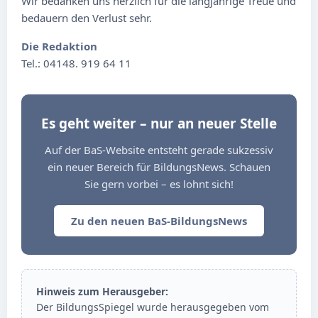
Wir bedanken uns herzlich für die langjährige Treue und
bedauern den Verlust sehr.
Die Redaktion
Tel.: 04148. 919 64 11
Es geht weiter – nur an neuer Stelle
Auf der BaS-Website entsteht gerade sukzessiv
ein neuer Bereich für BildungsNews. Schauen
Sie gern vorbei – es lohnt sich!
Zu den neuen BaS-BildungsNews
Hinweis zum Herausgeber:
Der BildungsSpiegel wurde herausgegeben vom