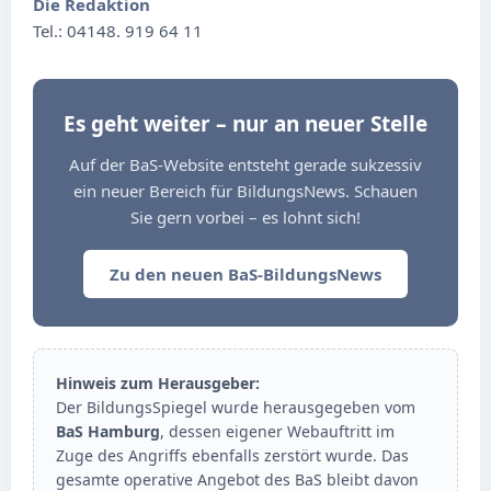
Die Redaktion
Tel.: 04148. 919 64 11
Es geht weiter – nur an neuer Stelle
Auf der BaS-Website entsteht gerade sukzessiv
ein neuer Bereich für BildungsNews. Schauen
Sie gern vorbei – es lohnt sich!
Zu den neuen BaS-BildungsNews
Hinweis zum Herausgeber:
Der BildungsSpiegel wurde herausgegeben vom
BaS Hamburg
, dessen eigener Webauftritt im
Zuge des Angriffs ebenfalls zerstört wurde. Das
gesamte operative Angebot des BaS bleibt davon