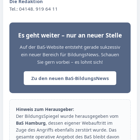
Die Redaktion
Tel.: 04148. 919 64 11
Es geht weiter – nur an neuer Stelle
Auf der BaS-Website entsteht gerade sukzessiv
ein neuer Bereich für BildungsNews. Schauen
Sie gern vorbei – es lohnt sich!
Zu den neuen BaS-BildungsNews
Hinweis zum Herausgeber:
Der BildungsSpiegel wurde herausgegeben vom
BaS Hamburg
, dessen eigener Webauftritt im
Zuge des Angriffs ebenfalls zerstört wurde. Das
gesamte operative Angebot des BaS bleibt davon