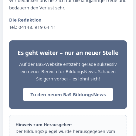
Wir bedanken uns herzlich für die langjährige Treue und
bedauern den Verlust sehr.
Die Redaktion
Tel.: 04148. 919 64 11
Es geht weiter – nur an neuer Stelle
Auf der BaS-Website entsteht gerade sukzessiv
ein neuer Bereich für BildungsNews. Schauen
Sie gern vorbei – es lohnt sich!
Zu den neuen BaS-BildungsNews
Hinweis zum Herausgeber:
Der BildungsSpiegel wurde herausgegeben vom