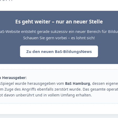
Es geht weiter – nur an neuer Stelle
aS-Website entsteht gerade sukzessiv ein neuer Bereich für Bil
Schauen Sie gern vorbei – es lohnt sich!
Zu den neuen BaS-BildungsNews
m Herausgeber:
sSpiegel wurde herausgegeben vom
BaS Hamburg
, dessen eigene
im Zuge des Angriffs ebenfalls zerstört wurde. Das gesamte opera
ibt davon unberührt und in vollem Umfang erhalten.