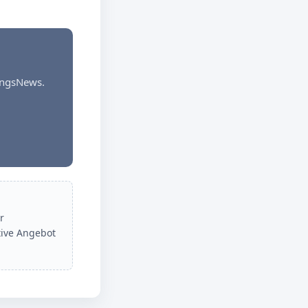
dungsNews.
r
tive Angebot