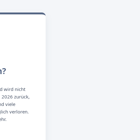
n?
d wird nicht
g 2026 zurück,
d viele
ich verloren.
hr.