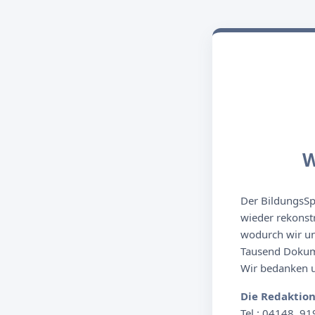
W
Der BildungsSpi
wieder rekonst
wodurch wir un
Tausend Dokume
Wir bedanken un
Die Redaktio
Tel.: 04148. 91