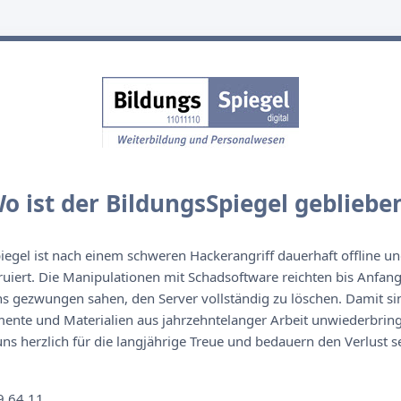
o ist der BildungsSpiegel gebliebe
egel ist nach einem schweren Hackerangriff dauerhaft offline un
ruiert. Die Manipulationen mit Schadsoftware reichten bis Anfan
s gezwungen sahen, den Server vollständig zu löschen. Damit sin
nte und Materialien aus jahrzehntelanger Arbeit unwiederbringl
s herzlich für die langjährige Treue und bedauern den Verlust se
n
9 64 11