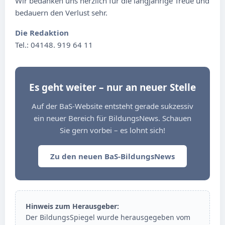
Wir bedanken uns herzlich für die langjährige Treue und
bedauern den Verlust sehr.
Die Redaktion
Tel.: 04148. 919 64 11
Es geht weiter – nur an neuer Stelle
Auf der BaS-Website entsteht gerade sukzessiv
ein neuer Bereich für BildungsNews. Schauen
Sie gern vorbei – es lohnt sich!
Zu den neuen BaS-BildungsNews
Hinweis zum Herausgeber:
Der BildungsSpiegel wurde herausgegeben vom