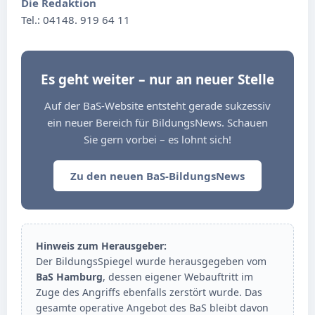
Die Redaktion
Tel.: 04148. 919 64 11
Es geht weiter – nur an neuer Stelle
Auf der BaS-Website entsteht gerade sukzessiv
ein neuer Bereich für BildungsNews. Schauen
Sie gern vorbei – es lohnt sich!
Zu den neuen BaS-BildungsNews
Hinweis zum Herausgeber:
Der BildungsSpiegel wurde herausgegeben vom
BaS Hamburg
, dessen eigener Webauftritt im
Zuge des Angriffs ebenfalls zerstört wurde. Das
gesamte operative Angebot des BaS bleibt davon