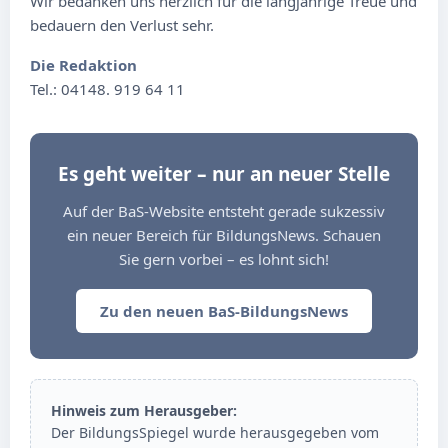
Wir bedanken uns herzlich für die langjährige Treue und
bedauern den Verlust sehr.
Die Redaktion
Tel.: 04148. 919 64 11
Es geht weiter – nur an neuer Stelle
Auf der BaS-Website entsteht gerade sukzessiv
ein neuer Bereich für BildungsNews. Schauen
Sie gern vorbei – es lohnt sich!
Zu den neuen BaS-BildungsNews
Hinweis zum Herausgeber:
Der BildungsSpiegel wurde herausgegeben vom