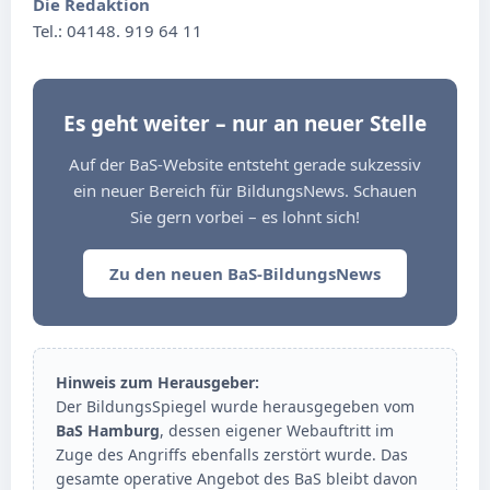
Die Redaktion
Tel.: 04148. 919 64 11
Es geht weiter – nur an neuer Stelle
Auf der BaS-Website entsteht gerade sukzessiv
ein neuer Bereich für BildungsNews. Schauen
Sie gern vorbei – es lohnt sich!
Zu den neuen BaS-BildungsNews
Hinweis zum Herausgeber:
Der BildungsSpiegel wurde herausgegeben vom
BaS Hamburg
, dessen eigener Webauftritt im
Zuge des Angriffs ebenfalls zerstört wurde. Das
gesamte operative Angebot des BaS bleibt davon