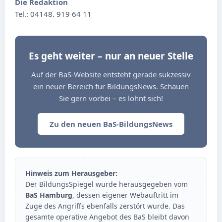
Die Redaktion
Tel.: 04148. 919 64 11
Es geht weiter – nur an neuer Stelle
Auf der BaS-Website entsteht gerade sukzessiv
ein neuer Bereich für BildungsNews. Schauen
Sie gern vorbei – es lohnt sich!
Zu den neuen BaS-BildungsNews
Hinweis zum Herausgeber:
Der BildungsSpiegel wurde herausgegeben vom
BaS Hamburg
, dessen eigener Webauftritt im
Zuge des Angriffs ebenfalls zerstört wurde. Das
gesamte operative Angebot des BaS bleibt davon