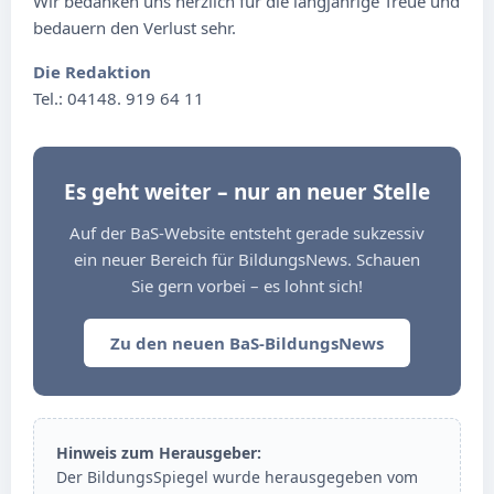
Wir bedanken uns herzlich für die langjährige Treue und
bedauern den Verlust sehr.
Die Redaktion
Tel.: 04148. 919 64 11
Es geht weiter – nur an neuer Stelle
Auf der BaS-Website entsteht gerade sukzessiv
ein neuer Bereich für BildungsNews. Schauen
Sie gern vorbei – es lohnt sich!
Zu den neuen BaS-BildungsNews
Hinweis zum Herausgeber:
Der BildungsSpiegel wurde herausgegeben vom