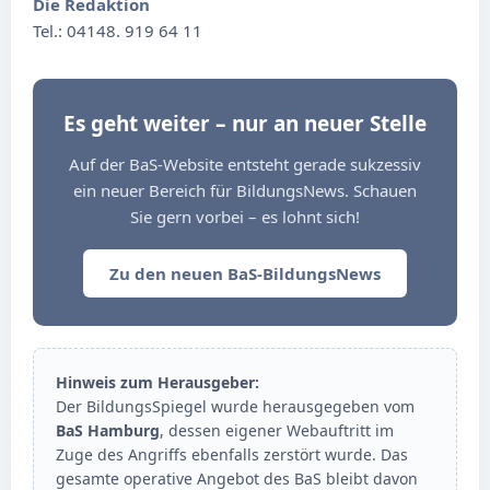
Die Redaktion
Tel.: 04148. 919 64 11
Es geht weiter – nur an neuer Stelle
Auf der BaS-Website entsteht gerade sukzessiv
ein neuer Bereich für BildungsNews. Schauen
Sie gern vorbei – es lohnt sich!
Zu den neuen BaS-BildungsNews
Hinweis zum Herausgeber:
Der BildungsSpiegel wurde herausgegeben vom
BaS Hamburg
, dessen eigener Webauftritt im
Zuge des Angriffs ebenfalls zerstört wurde. Das
gesamte operative Angebot des BaS bleibt davon