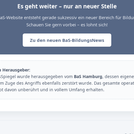
Es geht weiter – nur an neuer Stelle
aS-Website entsteht gerade sukzessiv ein neuer Bereich für Bil
Schauen Sie gern vorbei – es lohnt sich!
Zu den neuen BaS-BildungsNews
m Herausgeber:
sSpiegel wurde herausgegeben vom
BaS Hamburg
, dessen eigene
im Zuge des Angriffs ebenfalls zerstört wurde. Das gesamte opera
ibt davon unberührt und in vollem Umfang erhalten.